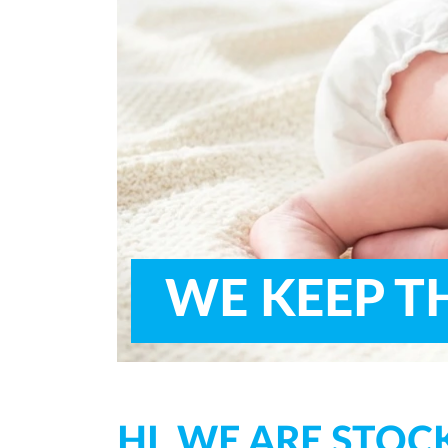
WE KEEP T
Superabsorber and Acrylic Acid. Th
HI, WE ARE STO