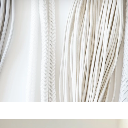
!
... MORE