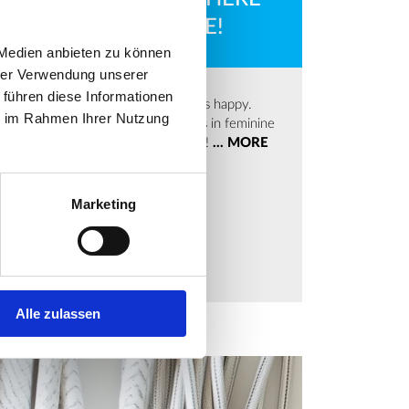
®
HAVE FAVOR
INSIDE!
 Medien anbieten zu können
hrer Verwendung unserer
 führen diese Informationen
es, we make babies and their parents happy.
ie im Rahmen Ihrer Nutzung
®
ut FAVOR
isn't just for diapers. It's in feminine
are and incontinence articles as well!
... MORE
Marketing
Alle zulassen