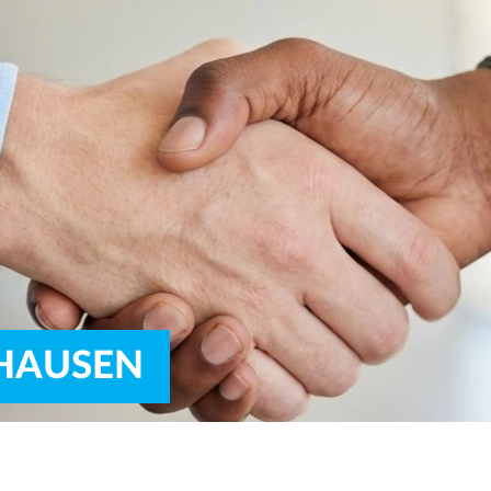
HAUSEN 
t to be part of our team!
... MORE