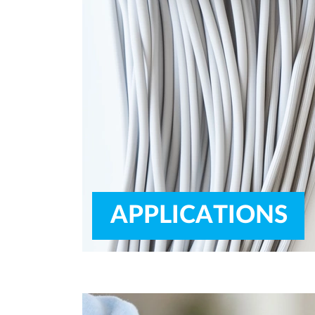
APPLICATIONS 
Superabsorber keeps things dry.
Find out how this works in cables