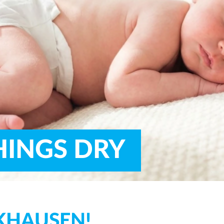
HINGS DRY 
at's our thing.
... MORE
CKHAUSEN!