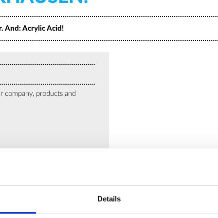
 And: Acrylic Acid!
ur company, products and
Details