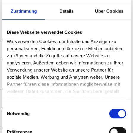
Jahre
Zustimmung
Details
Über Cookies
ANFORDERUNGEN:
Diese Webseite verwendet Cookies
Fachoberschulreife/Mittlere Reife oder
Wir verwenden Cookies, um Inhalte und Anzeigen zu
personalisieren, Funktionen für soziale Medien anbieten
höherer Schulabschluss
zu können und die Zugriffe auf unsere Website zu
Interesse an technischen,
analysieren. Außerdem geben wir Informationen zu Ihrer
mathematischen und physikalischen
Verwendung unserer Website an unsere Partner für
soziale Medien, Werbung und Analysen weiter. Unsere
Zusammenhängen
Partner führen diese Informationen möglicherweise mit
Handwerkliches Geschick,
weiteren Daten zusammen, die Sie ihnen bereitgestellt
Fingerfertigkeit und Genauigkeit
haben oder die sie im Rahmen Ihrer Nutzung der Dienste
gesammelt haben.
Einwilligungsauswahl
Verantwortungsbewusstsein, logisches
Notwendig
Denken und Konzentrationsfähigkeit
Zuverlässigkeit und Teamfähigkeit
Präferenzen