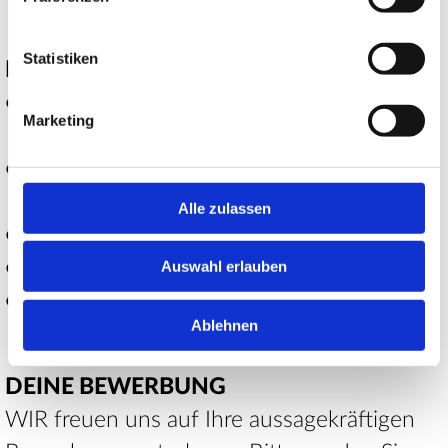
Statistiken
DAS BIETEN WIR:
Abwechslungsreiche und interessante
Marketing
Ausbildung
Attraktive Ausbildungsvergütung nach
Chemietarifvertrag
Alle zulassen
30 Tage Urlaub
37,5 Stunden/Woche
Auswahl erlauben
Familiäres Arbeitsklima
Ablehnen
DEINE BEWERBUNG
WIR freuen uns auf Ihre aussagekräftigen