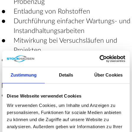
Probenzug
Entladung von Rohstoffen
Durchführung einfacher Wartungs- und
Instandhaltungsarbeiten
Mitwirkung bei Versuchsläufen und
Projekten
Mitglied der Werkfeuerwehr
Zustimmung
Details
Über Cookies
DAS BRINGEN SIE MIT:
Erfolgreich abgeschlossene Ausbildung
Diese Webseite verwendet Cookies
zum Chemikanten (m/w/d) oder eine
Wir verwenden Cookies, um Inhalte und Anzeigen zu
personalisieren, Funktionen für soziale Medien anbieten
andere vergleichbare technische
zu können und die Zugriffe auf unsere Website zu
Ausbildung (wie z.B.
analysieren. Außerdem geben wir Informationen zu Ihrer