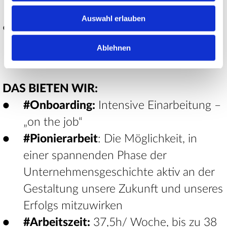
große Abwechslung im Alltag
Auswahl erlauben
vorzugsweise Tauglichkeit als
Atemschutzgeräteträger nach G26/3
Ablehnen
DAS BIETEN WIR:
#Onboarding:
Intensive Einarbeitung –
„on the job“
#Pionierarbeit
: Die Möglichkeit, in
einer spannenden Phase der
Unternehmensgeschichte aktiv an der
Gestaltung unsere Zukunft und unseres
Erfolgs mitzuwirken
#Arbeitszeit:
37,5h/ Woche, bis zu 38